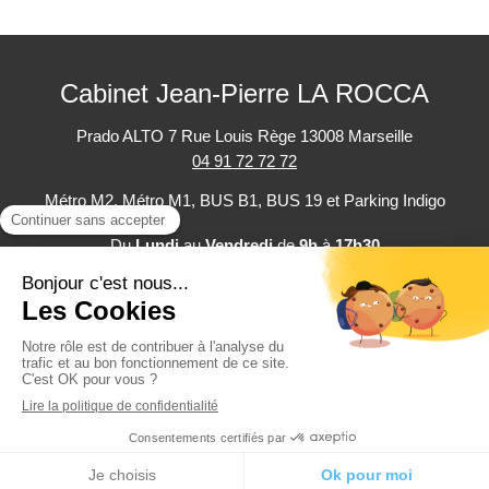
Cabinet Jean-Pierre LA ROCCA
Prado ALTO
7 Rue Louis Rège
13008
Marseille
04 91 72 72 72
Métro M2, Métro M1, BUS B1, BUS 19 et Parking Indigo
Du
Lundi
au
Vendredi
de
9h
à
17h30
Plan du site
Mentions légales
Politique de confidentialité
©2025 Cabinet Jean-Pierre LA ROCCA - Expertise comptable
Création et référencement du site par