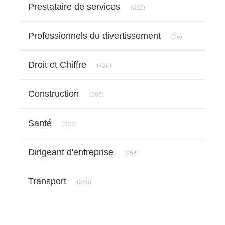
Prestataire de services
(322)
Articles Count
Professionnels du divertissement
(94)
Articles Count
Droit et Chiffre
(424)
Articles Count
Construction
(266)
Articles Count
Santé
(337)
Articles Count
Dirigeant d'entreprise
(954)
Articles Count
Transport
(288)