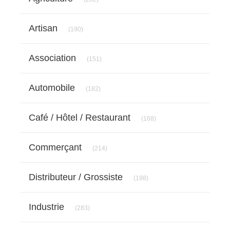
Articles Count
Artisan
(190)
Articles Count
Association
(151)
Articles Count
Automobile
(182)
Articles Count
Café / Hôtel / Restaurant
(168)
Articles Count
Commerçant
(214)
Articles Count
Distributeur / Grossiste
(198)
Articles Count
Industrie
(283)
Articles Count