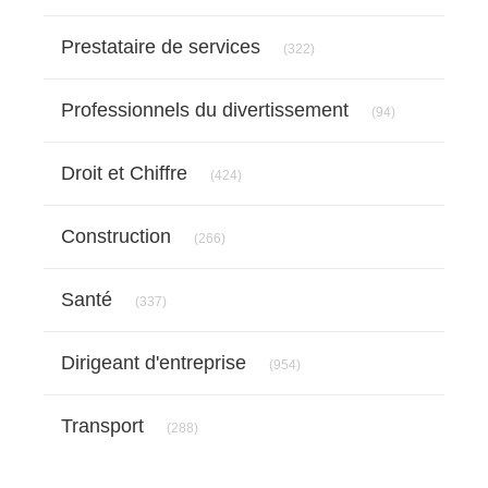
Articles Count
Prestataire de services
(322)
Articles Count
Professionnels du divertissement
(94)
Articles Count
Droit et Chiffre
(424)
Articles Count
Construction
(266)
Articles Count
Santé
(337)
Articles Count
Dirigeant d'entreprise
(954)
Articles Count
Transport
(288)