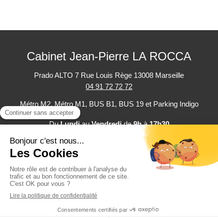
Cabinet Jean-Pierre LA ROCCA
Prado ALTO
7 Rue Louis Rège
13008
Marseille
04 91 72 72 72
Métro M2, Métro M1, BUS B1, BUS 19 et Parking Indigo
Du
Lundi
au
Vendredi
de
9h
à
17h30
Plan du site
Mentions légales
Politique de confidentialité
©2025 Cabinet Jean-Pierre LA ROCCA - Expertise comptable