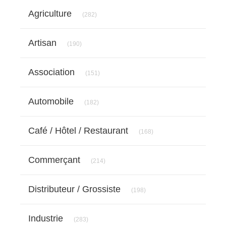
Articles Count
Agriculture
(282)
Articles Count
Artisan
(190)
Articles Count
Association
(151)
Articles Count
Automobile
(182)
Articles Count
Café / Hôtel / Restaurant
(168)
Articles Count
Commerçant
(214)
Articles Count
Distributeur / Grossiste
(198)
Articles Count
Industrie
(283)