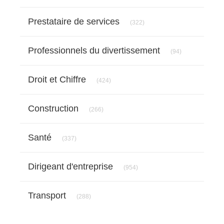
Articles Count
Prestataire de services
(322)
Articles Count
Professionnels du divertissement
(94)
Articles Count
Droit et Chiffre
(424)
Articles Count
Construction
(266)
Articles Count
Santé
(337)
Articles Count
Dirigeant d'entreprise
(954)
Articles Count
Transport
(288)