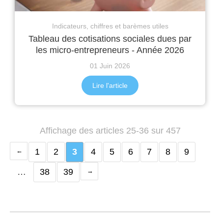
Indicateurs, chiffres et barèmes utiles
Tableau des cotisations sociales dues par
les micro-entrepreneurs - Année 2026
01 Juin 2026
Lire l'article
Affichage des articles 25-36 sur 457
1
2
3
4
5
6
7
8
9
…
38
39