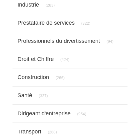
Articles Count
Industrie
(283)
Articles Count
Prestataire de services
(322)
Articles Count
Professionnels du divertissement
(94)
Articles Count
Droit et Chiffre
(424)
Articles Count
Construction
(266)
Articles Count
Santé
(337)
Articles Count
Dirigeant d'entreprise
(954)
Articles Count
Transport
(288)