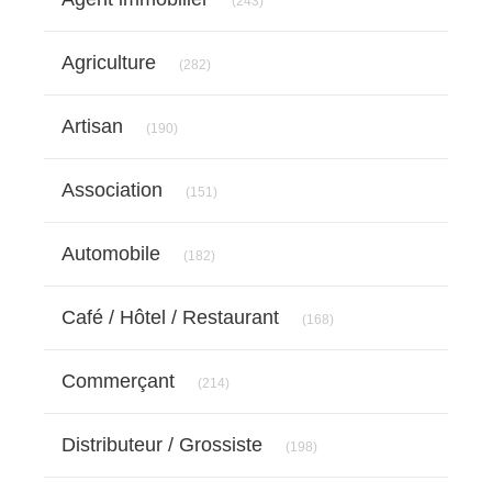
(243)
Articles Count
Agriculture
(282)
Articles Count
Artisan
(190)
Articles Count
Association
(151)
Articles Count
Automobile
(182)
Articles Count
Café / Hôtel / Restaurant
(168)
Articles Count
Commerçant
(214)
Articles Count
Distributeur / Grossiste
(198)