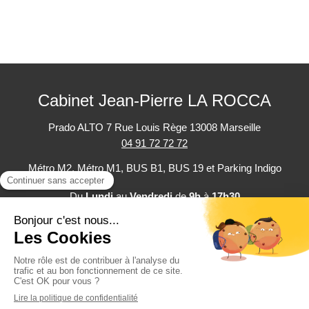
Cabinet Jean-Pierre LA ROCCA
Prado ALTO
7 Rue Louis Rège
13008
Marseille
04 91 72 72 72
Métro M2, Métro M1, BUS B1, BUS 19 et Parking Indigo
Du
Lundi
au
Vendredi
de
9h
à
17h30
Plan du site
Mentions légales
Politique de confidentialité
©2025 Cabinet Jean-Pierre LA ROCCA - Expertise comptable