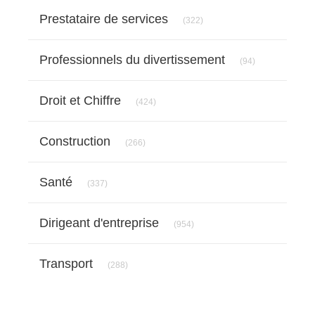
Articles Count
Prestataire de services
(322)
Articles Count
Professionnels du divertissement
(94)
Articles Count
Droit et Chiffre
(424)
Articles Count
Construction
(266)
Articles Count
Santé
(337)
Articles Count
Dirigeant d'entreprise
(954)
Articles Count
Transport
(288)