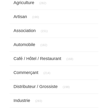
Agriculture
(282)
Articles Count
Artisan
(190)
Articles Count
Association
(151)
Articles Count
Automobile
(182)
Articles Count
Café / Hôtel / Restaurant
(168)
Articles Count
Commerçant
(214)
Articles Count
Distributeur / Grossiste
(198)
Articles Count
Industrie
(283)