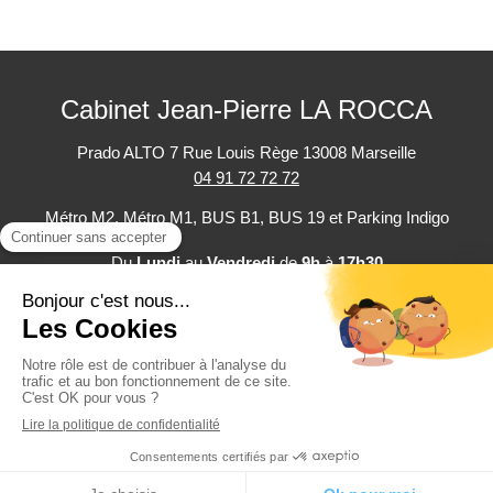
Cabinet Jean-Pierre LA ROCCA
Prado ALTO
7 Rue Louis Rège
13008
Marseille
04 91 72 72 72
Métro M2, Métro M1, BUS B1, BUS 19 et Parking Indigo
Du
Lundi
au
Vendredi
de
9h
à
17h30
Plan du site
Mentions légales
Politique de confidentialité
©2025 Cabinet Jean-Pierre LA ROCCA - Expertise comptable