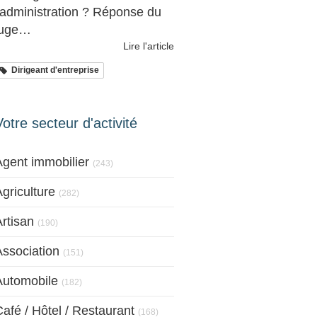
l'administration ? Réponse du
juge…
Lire l'article
Dirigeant d'entreprise
Votre secteur d'activité
Articles Count
Agent immobilier
(243)
Articles Count
griculture
(282)
Articles Count
rtisan
(190)
Articles Count
Association
(151)
Articles Count
Automobile
(182)
Articles Count
afé / Hôtel / Restaurant
(168)