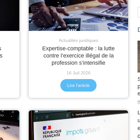
Actualités juridiques
s
Expertise-comptable : la lutte
s
contre l’exercice illégal de la
profession s’intensifie
16 Juil 2026
Lire l'article
e
L
c