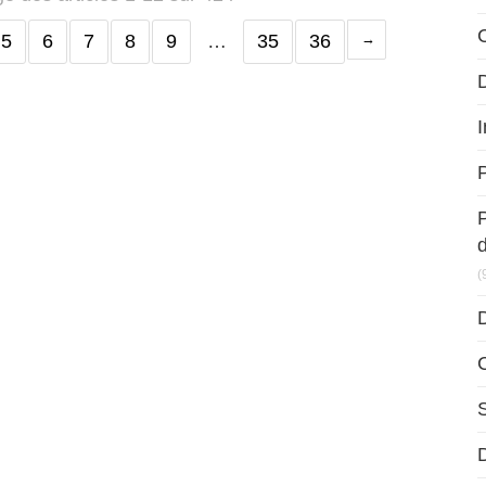
5
6
7
8
9
…
35
36
D
I
P
(
D
D