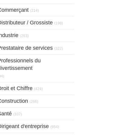
Articles Count
Commerçant
(214)
Articles Count
istributeur / Grossiste
(198)
Articles Count
ndustrie
(283)
Articles Count
restataire de services
(322)
Professionnels du
divertissement
Articles Count
94)
Articles Count
roit et Chiffre
(424)
Articles Count
Construction
(266)
Articles Count
Santé
(337)
Articles Count
irigeant d'entreprise
(954)