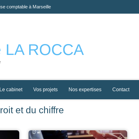
se comptable à Marseille
Prado
re LA ROCCA
e
Le cabinet
Vos projets
Nos expertises
Contact
oit et du chiffre