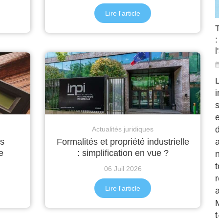
Lire l'article
:
l
s
d
Actualités juridiques
a
es
Formalités et propriété industrielle
e
: simplification en vue ?
t
06 Juil 2026
r
Lire l'article
a
t