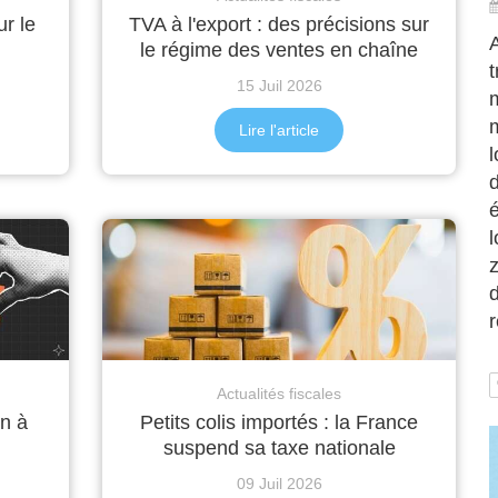
r le
TVA à l'export : des précisions sur
A
le régime des ventes en chaîne
t
15 Juil 2026
m
Lire l'article
l
é
l
d
Actualités fiscales
on à
Petits colis importés : la France
suspend sa taxe nationale
09 Juil 2026