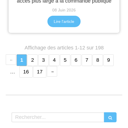
accès plus large à la commande publique
08 Juin 2026
Lire l'article
Affichage des articles 1-12 sur 198
1
2
3
4
5
6
7
8
9
…
16
17
Rechercher