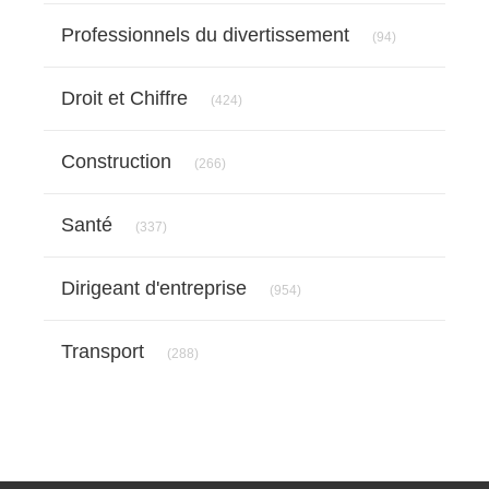
Articles Count
Professionnels du divertissement
(94)
Articles Count
Droit et Chiffre
(424)
Articles Count
Construction
(266)
Articles Count
Santé
(337)
Articles Count
Dirigeant d'entreprise
(954)
Articles Count
Transport
(288)