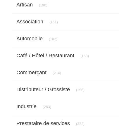
Articles Count
Artisan
(190)
Articles Count
Association
(151)
Articles Count
Automobile
(182)
Articles Count
Café / Hôtel / Restaurant
(168)
Articles Count
Commerçant
(214)
Articles Count
Distributeur / Grossiste
(198)
Articles Count
Industrie
(283)
Articles Count
Prestataire de services
(322)