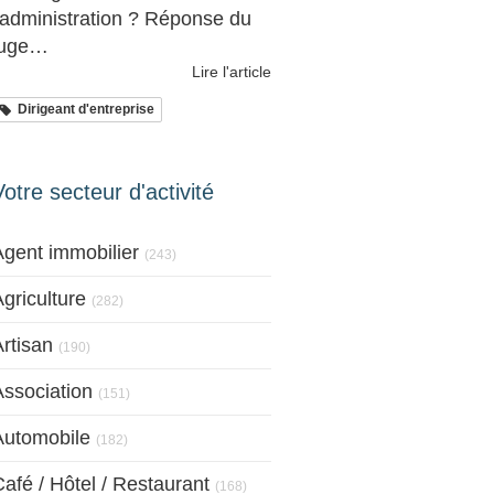
l'administration ? Réponse du
juge…
Lire l'article
Dirigeant d'entreprise
Votre secteur d'activité
Articles Count
Agent immobilier
(243)
Articles Count
griculture
(282)
Articles Count
rtisan
(190)
Articles Count
Association
(151)
Articles Count
Automobile
(182)
Articles Count
afé / Hôtel / Restaurant
(168)