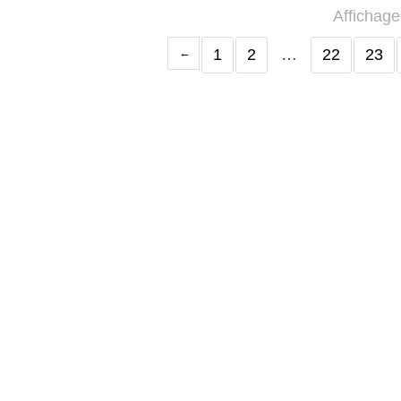
Affichage
1
2
…
22
23