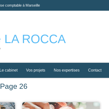
se comptable à Marseille
Prado
re LA ROCCA
e
Le cabinet
Vos projets
Nos expertises
Contact
- Page 26