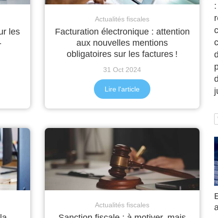
:
Actualités fiscales
c
ur les
Facturation électronique : attention
-
aux nouvelles mentions
obligatoires sur les factures !
d
p
31 Oct 2024
Lire l'article
Actualités fiscales
la
Sanction fiscale : à motiver, mais