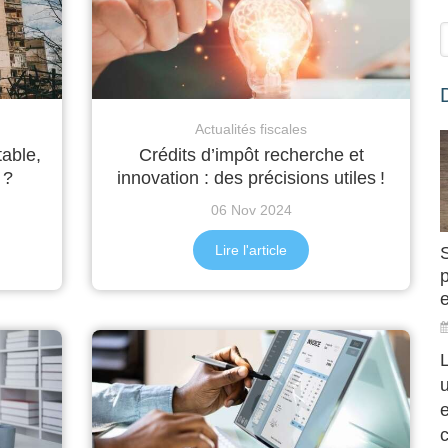
Actualités fiscales
table,
Crédits d’impôt recherche et
 ?
innovation : des précisions utiles !
06 Nov 2024
Lire l'article
e
L
c