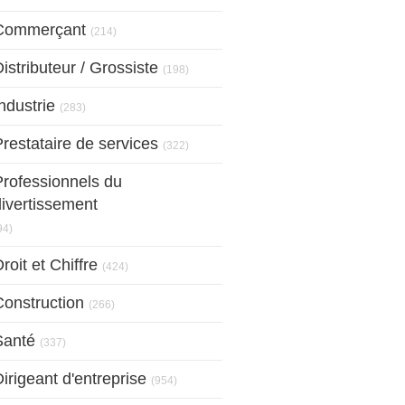
Articles Count
Commerçant
(214)
Articles Count
istributeur / Grossiste
(198)
Articles Count
ndustrie
(283)
Articles Count
restataire de services
(322)
Professionnels du
divertissement
Articles Count
94)
Articles Count
roit et Chiffre
(424)
Articles Count
Construction
(266)
Articles Count
Santé
(337)
Articles Count
irigeant d'entreprise
(954)