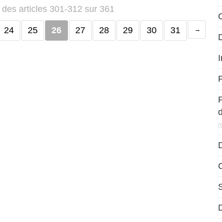
 des articles 301-312 sur 361
24
25
26
27
28
29
30
31
D
I
P
(
D
D