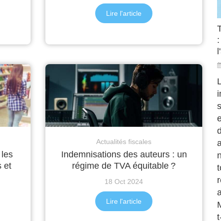
Lire l'article
:
l
s
d
Actualités fiscales
a
 les
Indemnisations des auteurs : un
 et
régime de TVA équitable ?
t
r
18 Oct 2024
a
Lire l'article
t