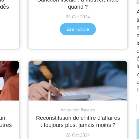
 dès
quand ?
A
29 Oct 2024
t
Lire l'article
m
l
é
l
d
Actualités fiscales
 un
Reconstitution de chiffre d’affaires
utres
: toujours plus, jamais moins ?
28 Oct 2024