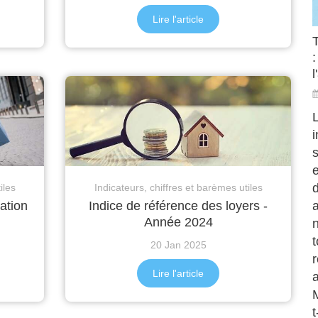
Lire l'article
:
l
s
d
iles
Indicateurs, chiffres et barèmes utiles
a
ation
Indice de référence des loyers -
Année 2024
t
20 Jan 2025
r
Lire l'article
a
t