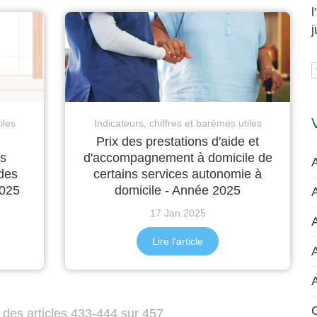
iles
Indicateurs, chiffres et barèmes utiles
Prix des prestations d'aide et
ns
d'accompagnement à domicile de
 des
certains services autonomie à
2025
domicile - Année 2025
A
17 Jan 2025
A
Lire l'article
C
 des articles 433-444 sur 457