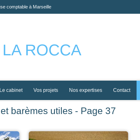
se comptable à Marseille
Prado
e LA ROCCA
Le cabinet
Vos projets
Nos expertises
Contact
s et barèmes utiles - Page 37