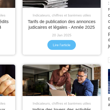
:
c
iles
Indicateurs, chiffres et barèmes utiles
édits
Tarifs de publication des annonces
4
judicaires et légales - Année 2025
d
p
20 Jan 2025
Lire l'article
iles
Indicateurs, chiffres et barèmes utiles
ux -
Indice des loyers des activités