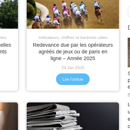
iles
Indicateurs, chiffres et barèmes utiles
elles
Redevance due par les opérateurs
nts
agréés de jeux ou de paris en
ligne – Année 2025
24 Jan 2025
Lire l'article
e
L
c