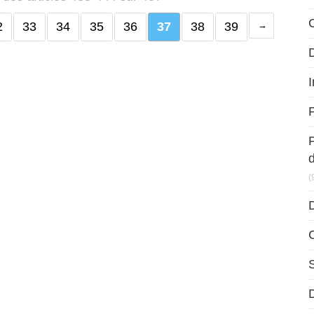
2
33
34
35
36
37
38
39
D
I
P
(
D
D