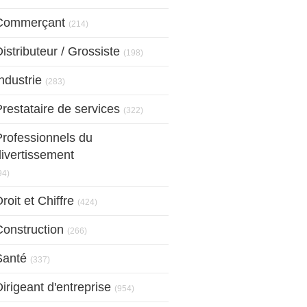
Articles Count
Commerçant
(214)
Articles Count
istributeur / Grossiste
(198)
Articles Count
ndustrie
(283)
Articles Count
restataire de services
(322)
Professionnels du
divertissement
Articles Count
94)
Articles Count
roit et Chiffre
(424)
Articles Count
Construction
(266)
Articles Count
Santé
(337)
Articles Count
irigeant d'entreprise
(954)