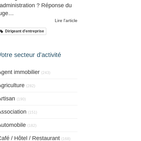
l'administration ? Réponse du
juge…
Lire l'article
Dirigeant d'entreprise
Votre secteur d'activité
Articles Count
Agent immobilier
(243)
Articles Count
griculture
(282)
Articles Count
rtisan
(190)
Articles Count
Association
(151)
Articles Count
Automobile
(182)
Articles Count
afé / Hôtel / Restaurant
(168)