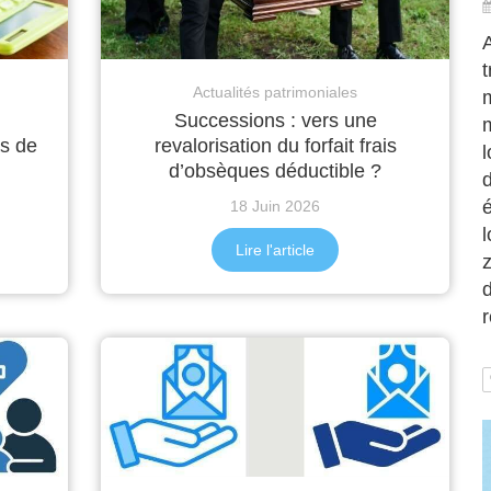
A
t
Actualités patrimoniales
Successions : vers une
m
as de
revalorisation du forfait frais
l
d’obsèques déductible ?
é
18 Juin 2026
l
Lire l'article
d