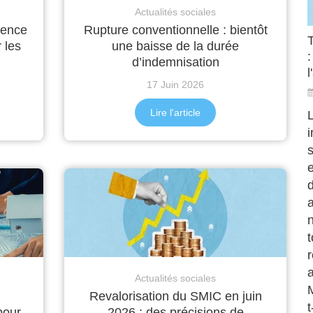
Actualités sociales
sence
Rupture conventionnelle : bientôt
 les
une baisse de la durée
:
d’indemnisation
l
17 Juin 2026
Lire l'article
s
d
a
t
r
a
Actualités sociales
Revalorisation du SMIC en juin
t
pour
2026 : des précisions de