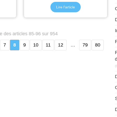
Lire l'article
D
I
e des articles 85-96 sur 954
P
7
8
9
10
11
12
…
79
80
(
D
D