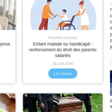
:
c
d
p
Actualités sociales
eprise
Enfant malade ou handicapé :
renforcement du droit des parents
salariés
18 Juin 2026
Lire l'article