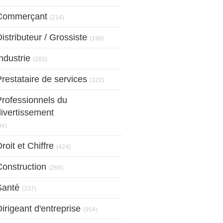
Articles Count
Commerçant
(214)
Articles Count
istributeur / Grossiste
(198)
Articles Count
ndustrie
(283)
Articles Count
restataire de services
(322)
Professionnels du
divertissement
Articles Count
94)
Articles Count
roit et Chiffre
(424)
Articles Count
Construction
(266)
Articles Count
Santé
(337)
Articles Count
irigeant d'entreprise
(954)