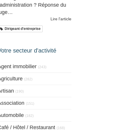
l'administration ? Réponse du
juge…
Lire l'article
Dirigeant d'entreprise
Votre secteur d'activité
Articles Count
Agent immobilier
(243)
Articles Count
griculture
(282)
Articles Count
rtisan
(190)
Articles Count
Association
(151)
Articles Count
Automobile
(182)
Articles Count
afé / Hôtel / Restaurant
(168)