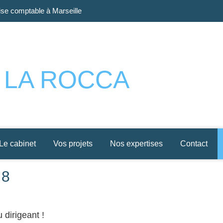
se comptable à Marseille
Prado
e LA ROCCA
Le cabinet
Vos projets
Nos expertises
Contact
 8
 dirigeant !